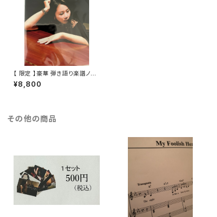
【 限定 】豪華 弾き語り楽譜ノベ
ルティ付き KUMIKO KAHLO
¥8,800
CD枚セット（1st 2nd3rd組み合
わせ自由
その他の商品