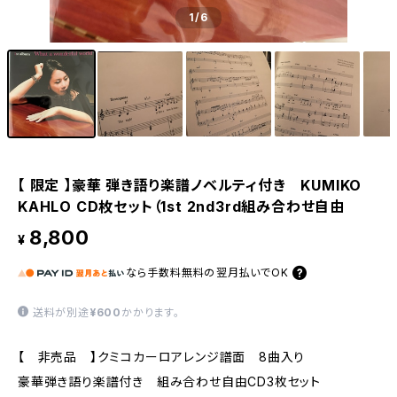
1
/6
【 限定 】豪華 弾き語り楽譜ノベルティ付き KUMIKO
KAHLO CD枚セット（1st 2nd3rd組み合わせ自由
8,800
¥
なら
手数料無料の
翌月払いでOK
送料が別途
¥600
かかります。
【 非売品 】クミコカーロアレンジ譜面 8曲入り
豪華弾き語り楽譜付き 組み合わせ自由CD3枚セット