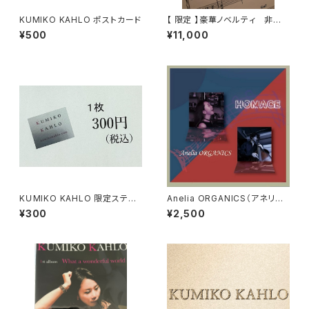
KUMIKO KAHLO ポストカード
【 限定 】豪華ノベルティ 非売
品アレンジ譜付き KUMIKO K
¥500
¥11,000
AHLO リモートレッスン or KU
MIKO KAHLOとリモートお話
タイム
KＵMIKO KAHLO 限定ステッ
Anelia ORGANICS（アネリア
カー
オーガニック） 1st アルバム『Ho
¥300
¥2,500
mage』