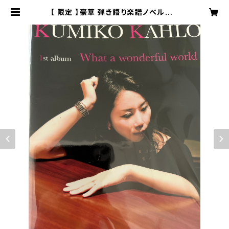
【 限定 】豪華 弾き語り楽譜ノベルティ
付き KUMIKO KAHLO CD枚セッ
ト（1st 2nd3rd組み合わせ自由 | K
UMIKO KAHLO Online Shop